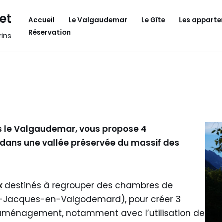
et
Accueil
Le Valgaudemar
Le Gîte
Les appart
Réservation
ins
ans le Valgaudemar, vous propose 4
dans une vallée préservée du massif des
x
destinés à regrouper des chambres de
nt-Jacques-en-Valgodemard), pour créer 3
aménagement, notamment avec l’utilisation de