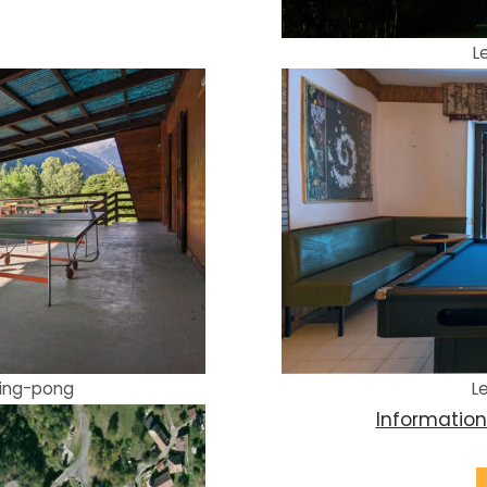
L
ping-pong
L
Information