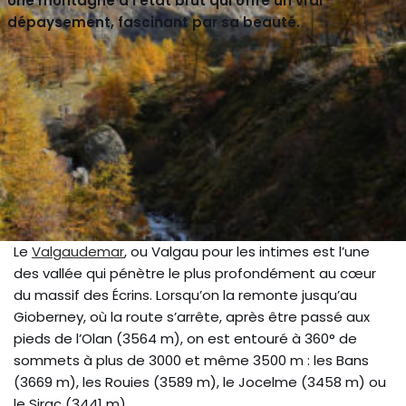
Une montagne à l’état brut qui offre un vrai
dépaysement, fascinant par sa beauté.
Le
Valgaudemar
, ou Valgau pour les intimes est l’une
des vallée qui pénètre le plus profondément au cœur
du massif des Écrins. Lorsqu’on la remonte jusqu’au
Gioberney, où la route s’arrête, après être passé aux
pieds de l’Olan (3564 m), on est entouré à 360° de
sommets à plus de 3000 et même 3500 m : les Bans
(3669 m), les Rouies (3589 m), le Jocelme (3458 m) ou
le Sirac (3441 m).