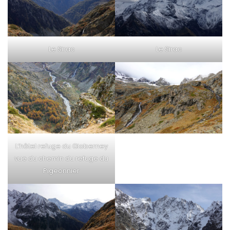
Le Sirac
Le Sirac
L’hôtel refuge du Gioberney
vue du chemin du refuge du
Pigeonnier