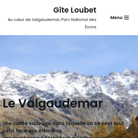
Gîte Loubet
Aller
Menu
Au cœur de Valgaudemar, Parc National des
au
Écrins
contenu
Le Valgaudemar
Une vallée sauvage dans laquelle on se sent tout
petit face aux éléments.