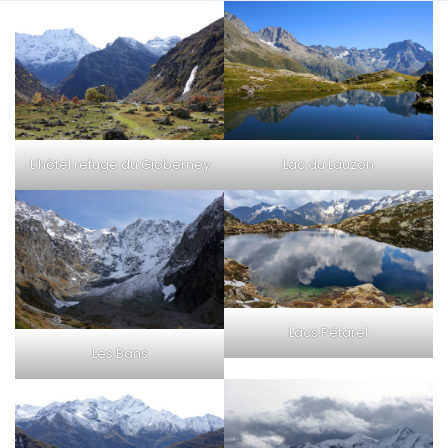
L’hôtel refuge du Gioberney
Lac du Lauzon
Lacs Pétarel
Les Bans